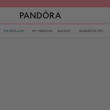
Pāriet
uz
saturu
PIEDĀVĀJUMI
MY PANDORA
AKCENTI
IEGĀDĀTIES PĒC