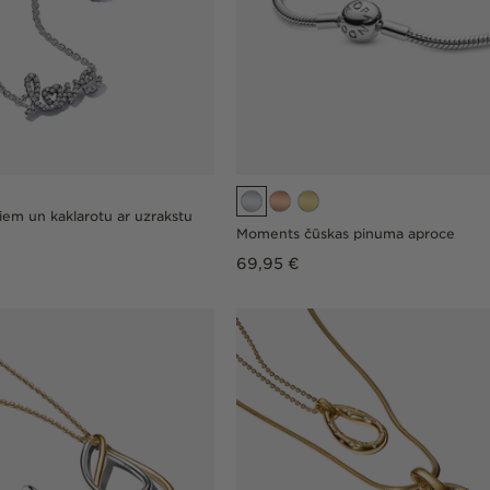
iem un kaklarotu ar uzrakstu
Moments čūskas pinuma aproce
Parastā
69,95 €
cena