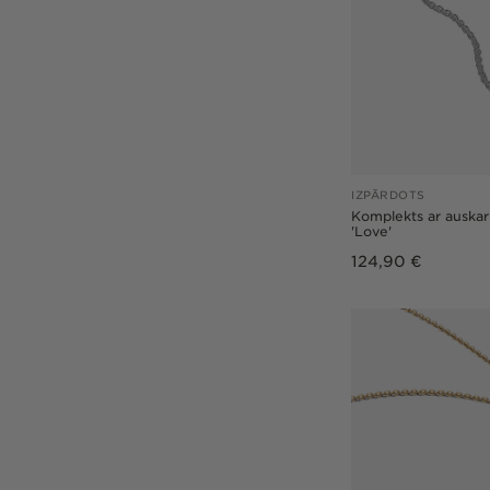
IZPĀRDOTS
Komplekts ar auskar
'Love'
Parastā
124,90 €
cena