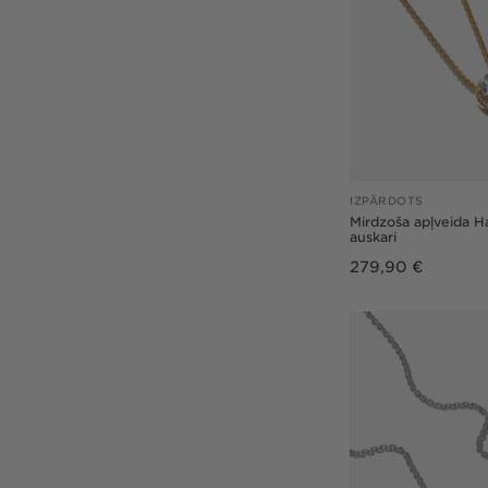
IZPĀRDOTS
Mirdzoša apļveida Ha
auskari
Parastā
279,90 €
cena