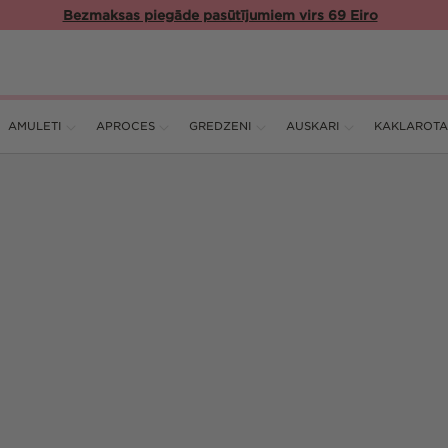
Oficiālais Pandora tiešsaites veikals Latvijā
AMULETI
APROCES
GREDZENI
AUSKARI
KAKLAROTA