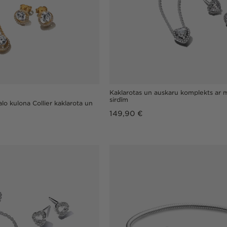
Kaklarotas un auskaru komplekts ar 
sirdīm
lo kulona Collier kaklarota un
Parastā
149,90 €
cena