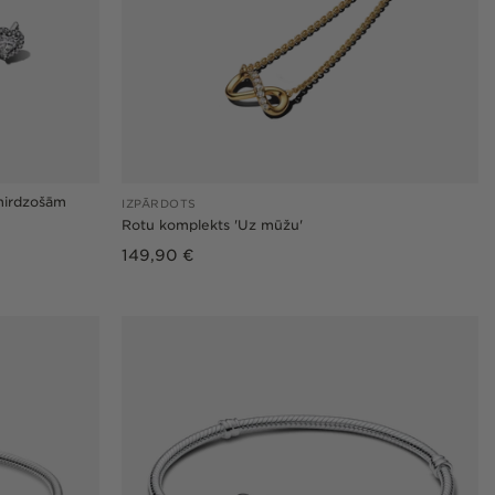
mirdzošām
IZPĀRDOTS
Rotu komplekts 'Uz mūžu'
Parastā
149,90 €
cena