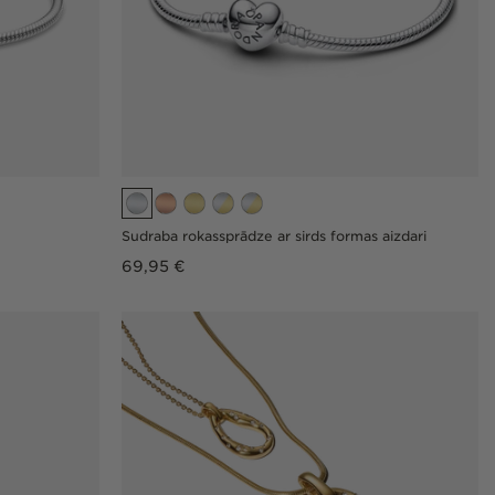
Sudraba rokassprādze ar sirds formas aizdari
Parastā
69,95 €
cena