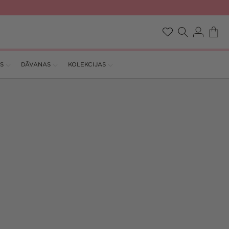
Pieslēgties
Ratiņi
Vēlmju
S
DĀVANAS
KOLEKCIJAS
saraksts