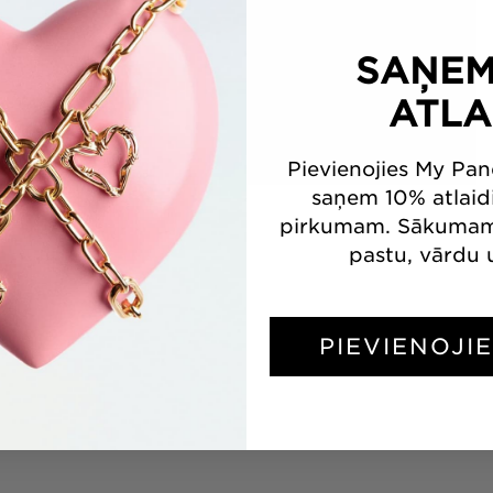
SAŅEM
ATLA
Pievienojies My Pa
Atvērt
saņem 10% atlai
multividi
pirkumam. Sākumam 
4
modālā
pastu, vārdu u
režīmā
PIEVIENOJI