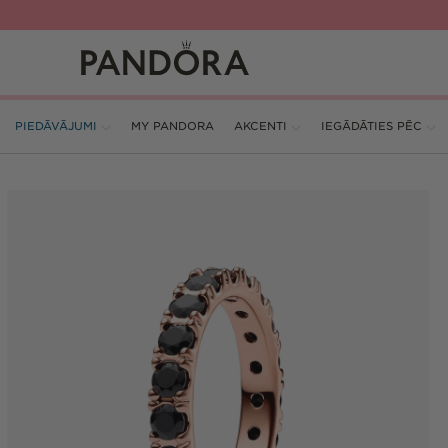
Pāriet
uz
saturu
PIEDĀVĀJUMI
MY PANDORA
AKCENTI
IEGĀDĀTIES PĒC
Pāriet uz
produkta
informāciju