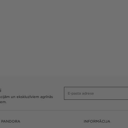
i
akcijām un ekskluzīviem agrīnās
iem.
 PANDORA
INFORMĀCIJA