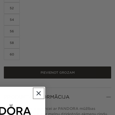
52
54
56
58
60
PIEVIENOT GROZAM
PRODUKTA INFORMĀCIJA
Ļaujies mūžīgai elegancei ar PANDORA mūžības
gredzenu, kas rotāts ar melnu dzirkstošo akmeņu rindu.