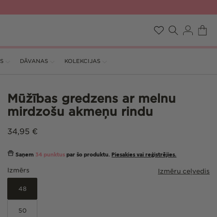
Pieslēgties
Ratiņi
Vēlmju
S
DĀVANAS
KOLEKCIJAS
saraksts
Mūžības gredzens ar melnu
mirdzošu akmeņu rindu
Parastā
34,95 €
cena
Saņem
34 punktus
par šo produktu.
Piesakies vai reģistrējies.
Izmērs
Izmēru ceļvedis
48
50