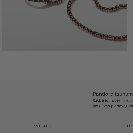
Atvērt
multividi
5
modālā
režīmā
Pandora jaunum
Savlaicīgi uzzini par 
piekļuves piedāvājum
VEIKALS
MY