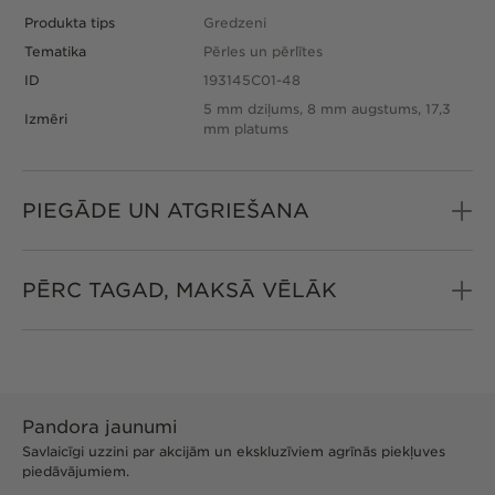
Produkta tips
Gredzeni
Tematika
Pērles un pērlītes
ID
193145C01-48
5 mm dziļums, 8 mm augstums, 17,3
Izmēri
mm platums
PIEGĀDE UN ATGRIEŠANA
PĒRC TAGAD, MAKSĀ VĒLĀK
Pandora jaunumi
Savlaicīgi uzzini par akcijām un ekskluzīviem agrīnās piekļuves
piedāvājumiem.