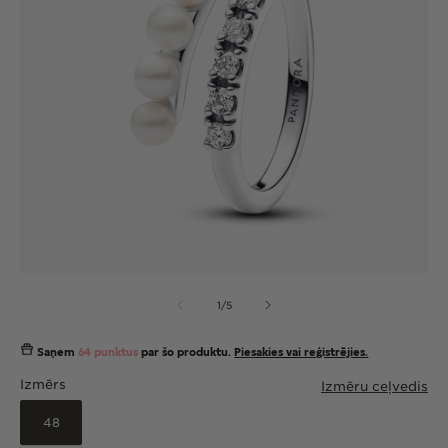
Atvērt
At
multividi
mul
no
1
/
5
1
2
modālā
mo
režīmā
re
Saņem
64 punktus
par šo produktu.
Piesakies vai reģistrējies.
Izmērs
Izmēru ceļvedis
48