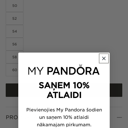
50
52
54
56
58
60
SAŅEM 10%
PIEVIENOT GROZAM
ATLAIDI
Pievienojies My Pandora šodien
PRODUKTA INFORMĀCIJA
un saņem 10% atlaidi
nākamajam pirkumam.