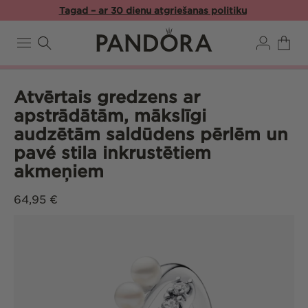
Pāriet
Tagad – ar 30 dienu atgriešanas politiku
uz
saturu
Pieslēgties
Ratiņi
Atvērtais gredzens ar
apstrādātām, mākslīgi
audzētām saldūdens pērlēm un
pavé stila inkrustētiem
akmeņiem
Parastā
64,95 €
cena
Pāriet uz
produkta
informāciju