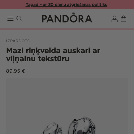
Pāriet
Tagad – ar 30 dienu atgriešanas politiku
uz
saturu
Pieslēgties
Ratiņi
IZPĀRDOTS
Mazi riņķveida auskari ar
viļņainu tekstūru
Parastā
89,95 €
cena
Pāriet uz
produkta
informāciju