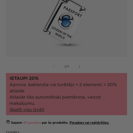
Atvērt
At
multividi
mul
no
1
/
7
1
2
modālā
mo
režīmā
re
IETAUPI 20%
Aproce, kaklarota vai turētājs + 2 elementi = 20%
atlaide
Atlaide tiks automātiski piemērota, veicot
maksājumu.
Skatīt visu izvēli
Saņem
49 punktus
par šo produktu.
Piesakies vai reģistrējies.
Izmērs