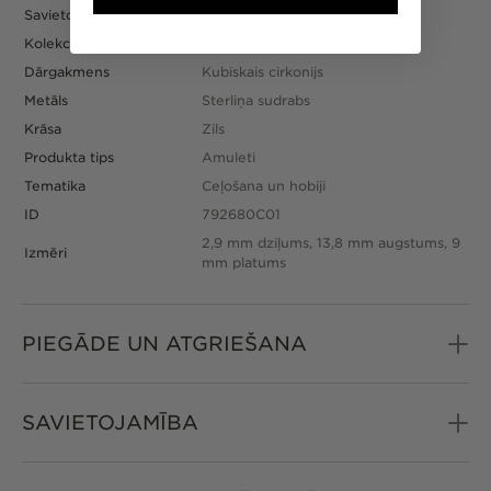
Savietojams ar
Pandora Moments
Kolekcija
Pandora Moments
Dārgakmens
Kubiskais cirkonijs
Metāls
Sterliņa sudrabs
Krāsa
Zils
Produkta tips
Amuleti
Tematika
Ceļošana un hobiji
ID
792680C01
2,9 mm dziļums, 13,8 mm augstums, 9
Izmēri
mm platums
PIEGĀDE UN ATGRIEŠANA
SAVIETOJAMĪBA