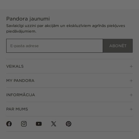
Pandora jaunumi
Savlaicīgi uzzini par akcijām un ekskluzīviem agrīnās piekļuves
piedāvājumiem.
ABONĒT
VEIKALS
MY PANDORA
INFORMĀCIJA
PAR MUMS
Facebook
Instagram
YouTube
Twitter
Pinterest