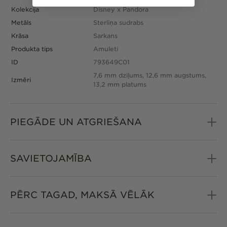
Kolekcija
Disney x Pandora
Metāls
Sterliņa sudrabs
Krāsa
Sarkans
Produkta tips
Amuleti
ID
793649C01
7,6 mm dziļums, 12,6 mm augstums,
Izmēri
13,2 mm platums
PIEGĀDE UN ATGRIEŠANA
SAVIETOJAMĪBA
PĒRC TAGAD, MAKSĀ VĒLĀK