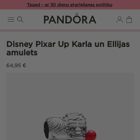
Pāriet
Tagad – ar 30 dienu atgriešanas politiku
uz
saturu
Pieslēgties
Ratiņi
Disney Pixar Up Karla un Ellijas
amulets
Parastā
64,95 €
cena
Pāriet uz
produkta
informāciju