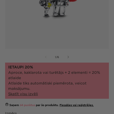
Atvērt
At
multividi
mul
no
1
/
6
1
2
modālā
mo
režīmā
re
IETAUPI 20%
Aproce, kaklarota vai turētājs + 2 elementi = 20%
atlaide
Atlaide tiks automātiski piemērota, veicot
maksājumu.
Skatīt visu izvēli
Saņem
64 punktus
par šo produktu.
Piesakies vai reģistrējies.
Izmērs