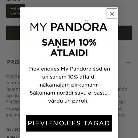
Viens
izmērs
PIEVIENOT GROZAM
SAŅEM 10%
ATLAIDI
PRODUKTA INFORMĀCIJA
Pievienojies My Pandora šodien
Pievieno savam izskatam vēsu toņu akcentu ar
un saņem 10% atlaidi
mammas amuletu Atvērtās sirdis. Caurspīdīgas
nākamajam pirkumam.
lavandas emaljas sirsniņas ar sudraba apmalēm veido
Sākumam norādi savu e-pastu,
apaļu amuletu, kurā ir arī mikropērlītes un uzraksts
vārdu un paroli.
"MOM" lieliem burtiem. Iedvesmojoties no mūsu visu
kopīgās savstarpējās saiknes sajūtas - un jo īpaši no
saiknes ar māti - šis amulets atgādinās par svarīgāko.
PIEVIENOJIES TAGAD
Savietojams ar
Pandora Moments
Kolekcija
Pandora Moments