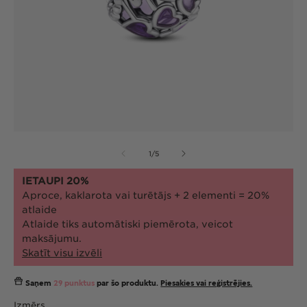
Atvērt
At
multividi
mul
no
1
/
5
1
2
modālā
mo
režīmā
re
IETAUPI 20%
Aproce, kaklarota vai turētājs + 2 elementi = 20%
atlaide
Atlaide tiks automātiski piemērota, veicot
maksājumu.
Skatīt visu izvēli
Saņem
29 punktus
par šo produktu.
Piesakies vai reģistrējies.
Izmērs