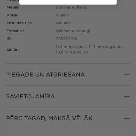
Metāls
Sterliņa sudrabs
Krāsa
Violets
Produkta tips
Amuleti
Tematika
Ģimene un draugi
ID
793772C01
11,4 mm dziļums, 11,4 mm augstums,
Izmēri
10,8 mm platums
PIEGĀDE UN ATGRIEŠANA
SAVIETOJAMĪBA
PĒRC TAGAD, MAKSĀ VĒLĀK