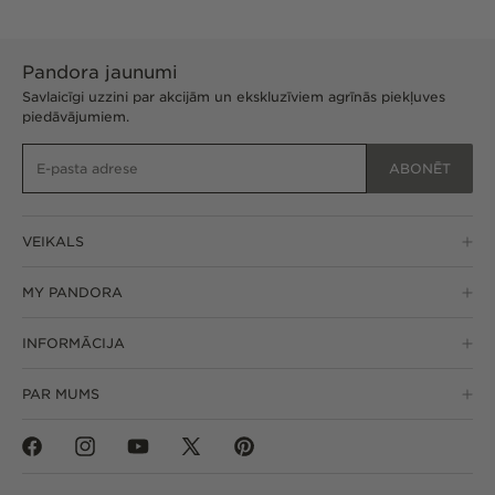
Pandora jaunumi
Savlaicīgi uzzini par akcijām un ekskluzīviem agrīnās piekļuves
piedāvājumiem.
ABONĒT
VEIKALS
MY PANDORA
INFORMĀCIJA
PAR MUMS
Facebook
Instagram
YouTube
Twitter
Pinterest