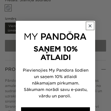
Metāls:
Sterliņa sudrabs
Izmērs
Viens
izmērs
IZPĀRDOTS
SAŅEM 10%
ATLAIDI
PRODUKTA INFORMĀCIJA
Pievienojies My Pandora šodien
un saņem 10% atlaidi
Pārsteidz viņu ar piekarināmo sirsniņas un mammas
nākamajam pirkumam.
amuletu. Priekšējais sirsniņformas disks ir darināts no
Sākumam norādi savu e-pastu,
sudraba un apstrādāts ar roku. To rotā rozā kristāli un
vārdu un paroli.
uzraksts "Mamma” jeb “Mum”, kur burtu U aizstāj
sirsniņu komplekts ar pieskaņotu akmentiņu.
Sirsniņformas diska aizmugurē ir gravējums "Es tevi