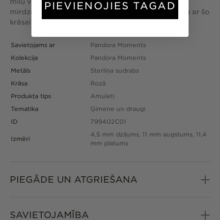
mīlu visu savu būtību". Rotas apakšdaļu papildina
PIEVIENOJIES TAGAD
mirdzošu rozā akmentiņu rinda. Iepriecini mammu ar šo
krāsaino rotu.
Savietojams ar
Pandora Moments
Kolekcija
Pandora Moments
Metāls
Sterliņa sudrabs
Krāsa
Rozā
Produkta tips
Amuleti
Tematika
Ģimene un draugi
ID
799402C01
4,5 mm dziļums, 11 mm augstums, 11,4
Izmēri
mm platums
PIEGĀDE UN ATGRIEŠANA
SAVIETOJAMĪBA