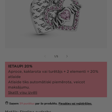
Atvērt
At
multividi
mul
no
1
/
5
1
2
modālā
mo
režīmā
re
IETAUPI 20%
Aproce, kaklarota vai turētājs + 2 elementi = 20%
atlaide
Atlaide tiks automātiski piemērota, veicot
maksājumu.
Skatīt visu izvēli
Saņem
59 punktus
par šo produktu.
Piesakies vai reģistrējies.