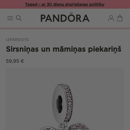
Pāriet
Tagad – ar 30 dienu atgriešanas politiku
uz
saturu
Pieslēgties
Ratiņi
IZPĀRDOTS
Sirsniņas un māmiņas piekariņš
Parastā
59,95 €
cena
Pāriet uz
produkta
informāciju